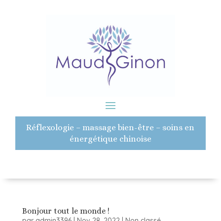
Réflexologie – massage bien-être – soins en
énergétique chinoise
Bonjour tout le monde !
par
admin3396
|
Nov 28, 2022
|
Non classé